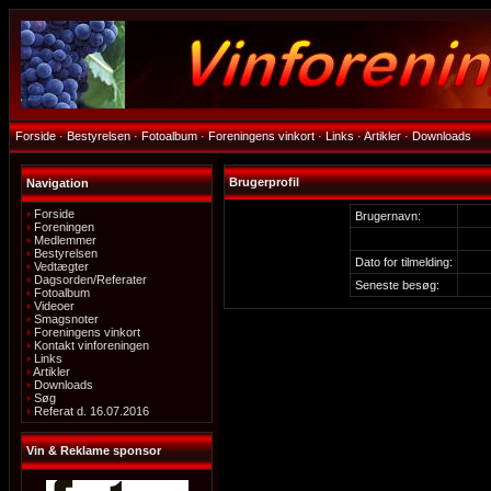
Forside
·
Bestyrelsen
·
Fotoalbum
·
Foreningens vinkort
·
Links
·
Artikler
·
Downloads
Brugerprofil
Navigation
Forside
Brugernavn:
Foreningen
Medlemmer
Bestyrelsen
Dato for tilmelding:
Vedtægter
Dagsorden/Referater
Seneste besøg:
Fotoalbum
Videoer
Smagsnoter
Foreningens vinkort
Kontakt vinforeningen
Links
Artikler
Downloads
Søg
Referat d. 16.07.2016
Vin & Reklame sponsor