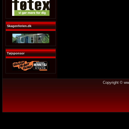
Skagenferien.dk
Tøjsponsor
Copyright © ww