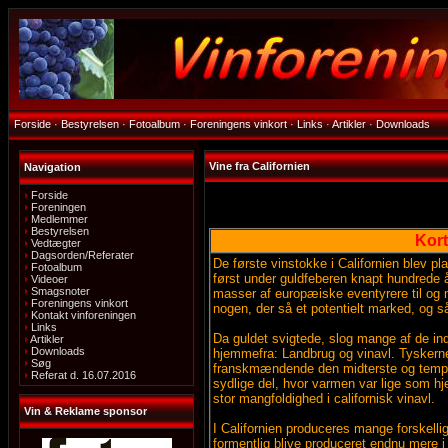
Forside
·
Bestyrelsen
·
Fotoalbum
·
Foreningens vinkort
·
Links
·
Artikler
·
Downloads
Vine fra Californien
Navigation
Forside
Foreningen
Medlemmer
Bestyrelsen
Kort
Vedtægter
Dagsorden/Referater
De første vinstokke i Californien blev p
Fotoalbum
først under guldfeberen knapt hundrede å
Videoer
Smagsnoter
masser af europæiske eventyrere til og m
Foreningens vinkort
nogen, der så et potentielt marked, og s
Kontakt vinforeningen
Links
Da guldet svigtede, slog mange af de i
Artikler
Downloads
hjemmefra: Landbrug og vinavl. Tyskerne 
Søg
franskmændende den midterste og tempere
Referat d. 16.07.2016
sydlige del, hvor varmen var lige som hje
stor mangfoldighed i californisk vinavl.
Vin & Reklame sponsor
I Californien produceres mange forskellige 
formentlig blive produceret endnu mere i 