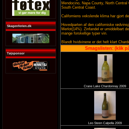
Mendocino, Napa County, North Central C
South Central Coast.
Californiens vekslende klima har gjort d
Hovedparten af den californiske rødvins
Skagenferien.dk
Merlot(14%). Zinfandel er umiddelbart den
mange forskellige typer vin.
Blandt hvidvinene er det helt klart Cha
Smagslisten: (klik på
Tøjsponsor
Crane Lake Chardonnay 2009
Leo Steen Calpella 2009