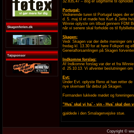
32.835,47 – dog er udgifterne til opholde
Portugal:
Vedrørende turen til Portugal tages der e
d. 5. maj til et møde hos Kurt & Jette hvi
Winnie oplyste om tilbud gennem FDM Billu
Skagenferien.dk
når vi senere skal forholde os til flybillett
Skagen:
Vedr. Skagen var der delte meninger om m
fredag kl. 13.30 for at høre Folkport og e
Generalforsamlingen på Skagen forventes
Tøjsponsor
Indkomne forslag:
Af Indkomne forslag var der et fra Winnie
d. 25.10.13. Vi afventer beslutningen om 
Evt:
Under Evt. oplyste Reno at han retter de n
nye skemaer får debut på Skagen.
Formanden lukkede mødet og foreninge
”Hva` skal vi ha` - vin - Hva` skal den 
gjaldede i den Smalagervejske stue.
Copyright © ww