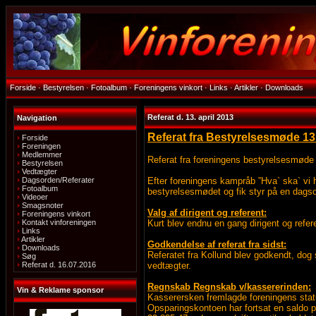
Forside
·
Bestyrelsen
·
Fotoalbum
·
Foreningens vinkort
·
Links
·
Artikler
·
Downloads
Referat d. 13. april 2013
Navigation
Referat fra Bestyrelsesmøde 13
Forside
Foreningen
Medlemmer
Referat fra foreningens bestyrelsesmøde 
Bestyrelsen
Vedtægter
Dagsorden/Referater
Efter foreningens kampråb ”Hva` ska` vi 
Fotoalbum
bestyrelsesmødet og fik styr på en dags
Videoer
Smagsnoter
Valg af dirigent og referent:
Foreningens vinkort
Kontakt vinforeningen
Kurt blev endnu en gang dirigent og refer
Links
Artikler
Godkendelse af referat fra sidst:
Downloads
Referatet fra Kollund blev godkendt, do
Søg
Referat d. 16.07.2016
vedtægter.
Regnskab Regnskab v/kassererinden:
Vin & Reklame sponsor
Kasserersken fremlagde foreningens sta
Opsparingskontoen har fortsat en saldo p