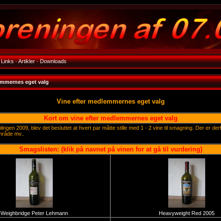
Links
·
Artikler
·
Downloads
emmernes eget valg
Vine efter medlemmernes eget valg
Kort om vine efter medlemmernes eget valg
lingen 2009, blev det besluttet at hvert par måtte stille med 1 - 2 vine til smagning. Der er der
mråde mv..
Smagslisten: (klik på navnet på vinen for at gå til vurdering)
Weighbridge Peter Lehmann
Heavyweight Red 2005