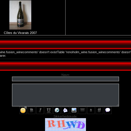
Côtes du Vivarais 2007
wine.fusion_winecomments' doesn't existTable 'renoholm_wine.fusion_winecomments' doesn't
rer.
Navn:
Sikkerhedskode: