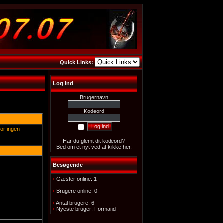
Quick Links:
Log ind
Brugernavn
Kodeord
for ingen
Har du glemt dit kodeord?
Bed om et nyt
ved at klikke her
.
Besøgende
Gæster online: 1
Brugere online: 0
Antal brugere: 6
Nyeste bruger:
Formand