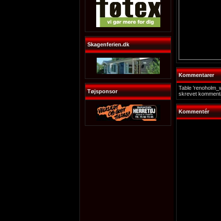
Skagenferien.dk
Kommentarer
Table 'renoholm_
Tøjsponsor
skrevet kommenta
Kommentér