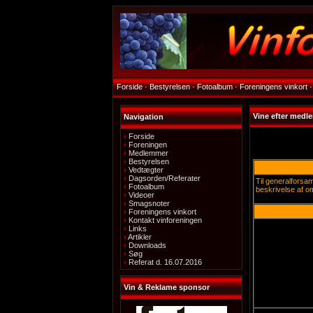
Forside
·
Bestyrelsen
·
Fotoalbum
·
Foreningens vinkort
·
Vine efter medl
Navigation
Forside
Foreningen
Medlemmer
Bestyrelsen
Vedtægter
Dagsorden/Referater
Til generalforsam
Fotoalbum
beskrivelse af o
Videoer
Smagsnoter
Foreningens vinkort
Kontakt vinforeningen
Links
Artikler
Downloads
Søg
Referat d. 16.07.2016
Vin & Reklame sponsor